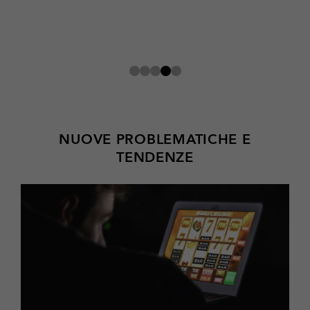
NUOVE PROBLEMATICHE E
TENDENZE
Per
saperne
di
più