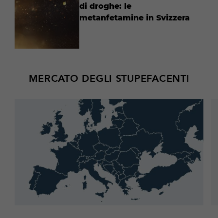
di droghe: le
metanfetamine in Svizzera
MERCATO DEGLI STUPEFACENTI
Maggiori
M
informazioni
in