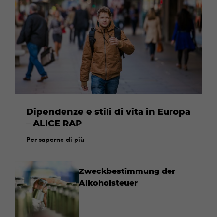
saperne
di
più
Dipendenze e stili di vita in Europa
– ALICE RAP
Per saperne di più
Zweckbestimmung der
Alkoholsteuer