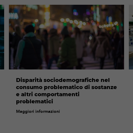
Maggiori
M
informazioni
in
Disparità sociodemografiche nel
consumo problematico di sostanze
e altri comportamenti
problematici
Maggiori informazioni