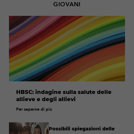
GIOVANI
Per
saperne
di
più
HBSC: indagine sulla salute delle
allieve e degli allievi
Per saperne di più
Possibili spiegazioni delle