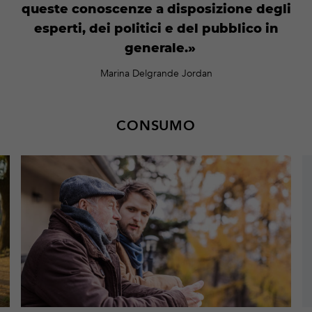
queste conoscenze a disposizione degli
esperti, dei politici e del pubblico in
generale.
Marina Delgrande Jordan
CONSUMO
Maggiori
M
informazioni
in