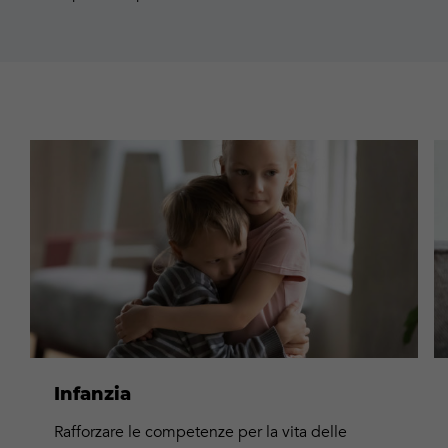
Maggiori
M
informazioni
in
Infanzia
Rafforzare le competenze per la vita delle