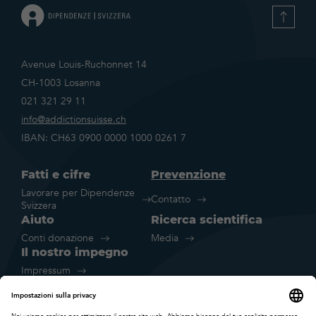
Avenue Louis-Ruchonnet 14
CH-1003 Losanna
021 321 29 11
info@addictionsuisse.ch
IBAN: CH63 0900 0000 1000 0261 7
Fatti e cifre
Prevenzione
Lavorare per Dipendenze
Contatto
Svizzera
Aiuto
Ricerca scientifica
Conti donazione
Media
Il nostro impegno
Impressum
Disclaimer legale