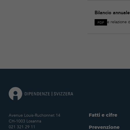
Download
Bilancio
Bilancio annual
annuale
2021
e relazione d
PDF
Fatti e cifre
Avenue Louis-Ruchonnet 14
CH-1003 Losanna
021 321 29 11
Prevenzione