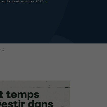
ad Rapport_activites_2025
ità