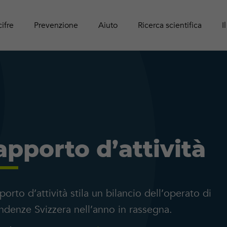
Panoram
Rapport
Guide r
Attività online
adolesc
Pubblic
cifre
Prevenzione
Aiuto
Ricerca scientifica
I
apporto d’attività
pporto d’attività stila un bilancio dell’operato di
denze Svizzera nell’anno in rassegna.