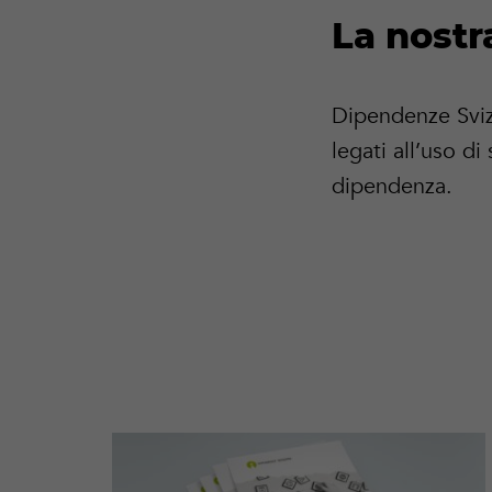
La nostr
Dipendenze Sviz
legati all’uso d
dipendenza.
Per
saperne
di