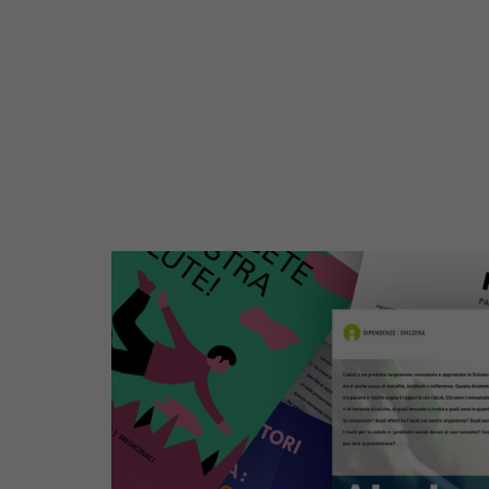
Al
negozio
online