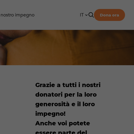
a svizzero delle dipendenze
o d’attività
ivolte ai genitori di persone
enti
azioni
l nostro impegno
IT
Dona ora
DE
RICERCA
FR
Ricerca
Grazie a tutti i nostri
donatori per la loro
generosità e il loro
impegno!
Anche voi potete
essere parte del