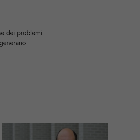
ne dei problemi
e generano
Per
Per
saperne
saper
di
di