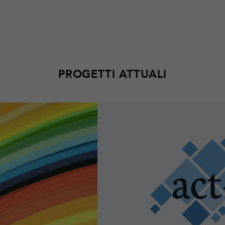
PROGETTI ATTUALI
Per
saperne
di
più