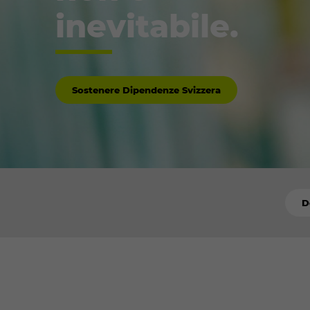
inevitabile.
Sostenere Dipendenze Svizzera
D