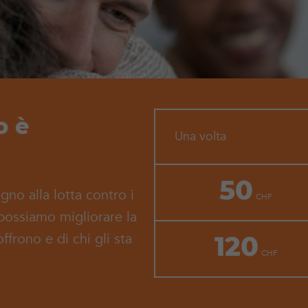
o è
Una volta
50
gno alla lotta contro i
possiamo migliorare la
frono e di chi gli sta
120