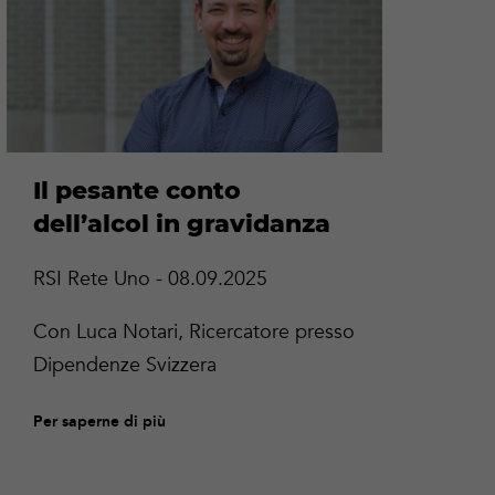
più
più
Il pesante conto
I
dell’alcol in gravidanza
d
RSI Rete Uno - 08.09.2025
RS
Co
Con Luca Notari, Ricercatore presso
Di
Dipendenze Svizzera
Pe
Per saperne di più