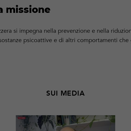
a missione
zera si impegna nella prevenzione e nella riduzio
i sostanze psicoattive e di altri comportamenti ch
SUI MEDIA
Per
saperne
di