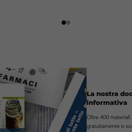
La nostra d
informativa
Oltre 400 materiali
gratuitamente o sca