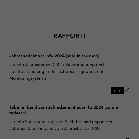
RAPPORTI
Download
Jahresbericht
Jahresbericht act-info 2024 (solo in tedesco)
act-
act-info Jahresbericht 2024: Suchtberatung und
info
Suchtbehandlung in der Schweiz. Ergebnisse des
2024
Monitoringsystems
(solo
in
PDF
tedesco)
Tabellenband zum Jahresbericht act-info 2024 (solo in
tedesco)
act-info Suchtberatung und Suchtbehandlung in der
Schweiz. Tabellenband zum Jahresbericht 2024