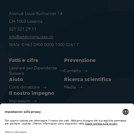
Avenue Louis-Ruchonnet 14
CH-1003 Losanna
021 321 29 11
info@addictionsuisse.ch
IBAN: CH63 0900 0000 1000 0261 7
Fatti e cifre
Prevenzione
Lavorare per Dipendenze
Contatto
Svizzera
Aiuto
Ricerca scientifica
Conti donazione
Media
Il nostro impegno
Impressum
Disclaimer legale