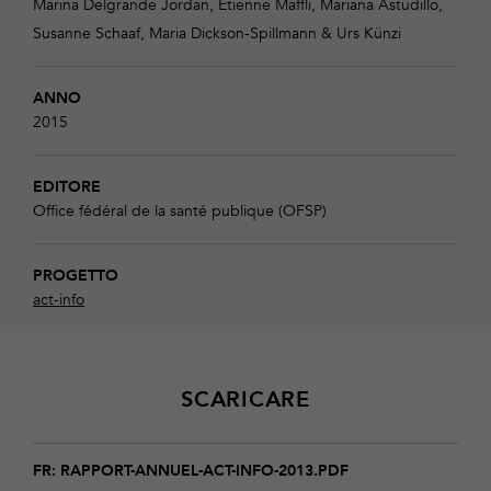
Marina Delgrande Jordan, Etienne Maffli, Mariana Astudillo,
Susanne Schaaf, Maria Dickson-Spillmann & Urs Künzi
ANNO
2015
EDITORE
Office fédéral de la santé publique (OFSP)
PROGETTO
act-info
SCARICARE
Download
rapport-
FR: RAPPORT-ANNUEL-ACT-INFO-2013.PDF