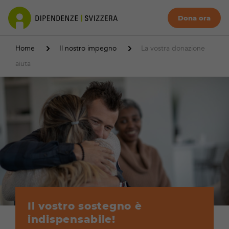
Dona ora
Home
Il nostro impegno
La vostra donazione
aiuta
Il vostro sostegno è
indispensabile!