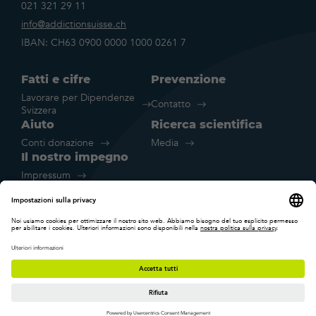
021 321 29 11
info@addictionsuisse.ch
IBAN: CH63 0900 0000 1000 0261 7
Fatti e cifre
Prevenzione
Lavorare per Dipendenze
Contatto
Svizzera
Aiuto
Ricerca scientifica
Conti donazione
Media
Il nostro impegno
Impressum
Disclaimer legale
Dichiarazione sulla protezione dei
Impostazione
dati
cookie