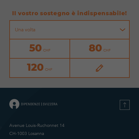
Il vostro sostegno è indispensabile!
Una volta
50
80
120
Avenue Louis-Ruchonnet 14
CH-1003 Losanna