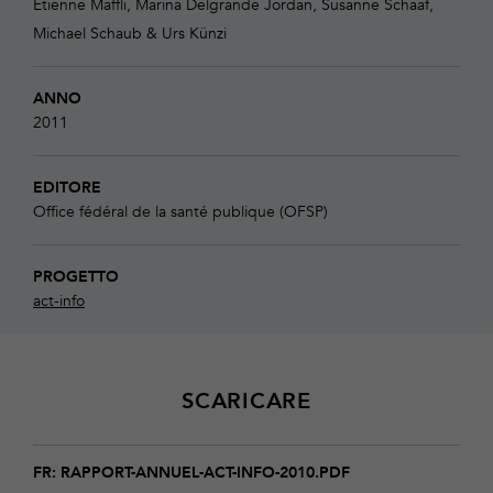
Etienne Maffli, Marina Delgrande Jordan, Susanne Schaaf,
Michael Schaub & Urs Künzi
ANNO
2011
EDITORE
Office fédéral de la santé publique (OFSP)
PROGETTO
act-info
SCARICARE
Download
rapport-
FR: RAPPORT-ANNUEL-ACT-INFO-2010.PDF