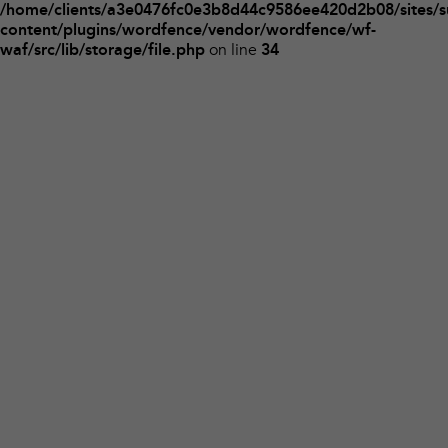
/home/clients/a3e0476fc0e3b8d44c9586ee420d2b08/sites/s
content/plugins/wordfence/vendor/wordfence/wf-
on line
waf/src/lib/storage/file.php
34