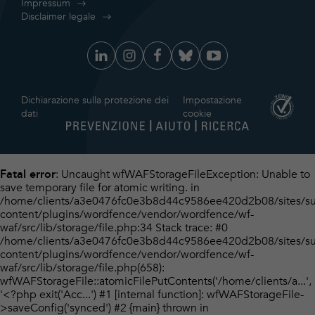
Impressum
Disclaimer legale
Dichiarazione sulla protezione dei
Impostazione
dati
cookie
: Uncaught wfWAFStorageFileException: Unable to
Fatal error
save temporary file for atomic writing. in
/home/clients/a3e0476fc0e3b8d44c9586ee420d2b08/sites/su
content/plugins/wordfence/vendor/wordfence/wf-
waf/src/lib/storage/file.php:34 Stack trace: #0
/home/clients/a3e0476fc0e3b8d44c9586ee420d2b08/sites/su
content/plugins/wordfence/vendor/wordfence/wf-
waf/src/lib/storage/file.php(658):
wfWAFStorageFile::atomicFilePutContents('/home/clients/a...',
'<?php exit('Acc...') #1 [internal function]: wfWAFStorageFile-
>saveConfig('synced') #2 {main} thrown in