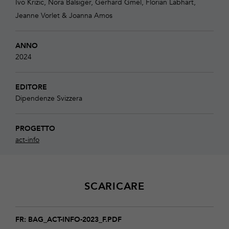
Ivo Krizic, Nora Balsiger, Gerhard Gmel, Florian Labhart,
Jeanne Vorlet & Joanna Amos
ANNO
2024
EDITORE
Dipendenze Svizzera
PROGETTO
act-info
SCARICARE
Download
BAG_act-
FR: BAG_ACT-INFO-2023_F.PDF