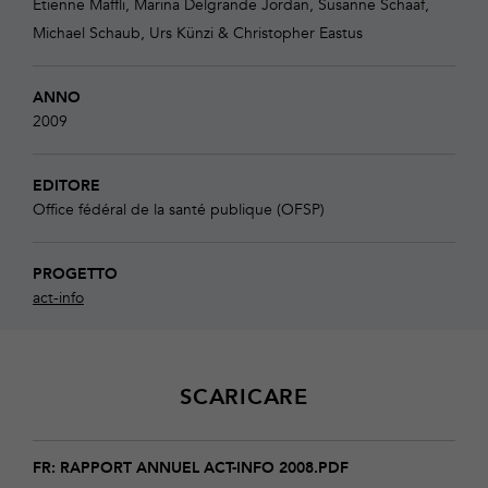
Etienne Maffli, Marina Delgrande Jordan, Susanne Schaaf,
Michael Schaub, Urs Künzi & Christopher Eastus
ANNO
2009
EDITORE
Office fédéral de la santé publique (OFSP)
PROGETTO
act-info
SCARICARE
Download
Rapport
FR: RAPPORT ANNUEL ACT-INFO 2008.PDF