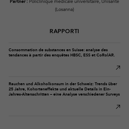
Policlinique médicale universitaire, Unisanté
Partner :
(Losanna)
RAPPORTI
Consommation de substances en Suisse: analyse des
tendances à partir des enquêtes HBSC, ESS et CoRolAR.
Rauchen und Alkoholkonsum in der Schweiz: Trends über
25 Jahre, Kohorteneffekte und aktuelle Details in Ein-
Jahres-Altersschritten – eine Analyse verschiedener Surveys