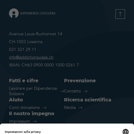
Avenue Louis-Ruchonnet 14
CH-1003 Losanna
021 321 29 11
info@addictionsuisse.ch
IBAN: CH63 0900 0000 1000 0261 7
Fatti e cifre
Prevenzione
Lavorare per Dipendenze
Contatto
Svizzera
Aiuto
Ricerca scientifica
Conti donazione
Media
Il nostro impegno
Impressum
Disclaimer legale