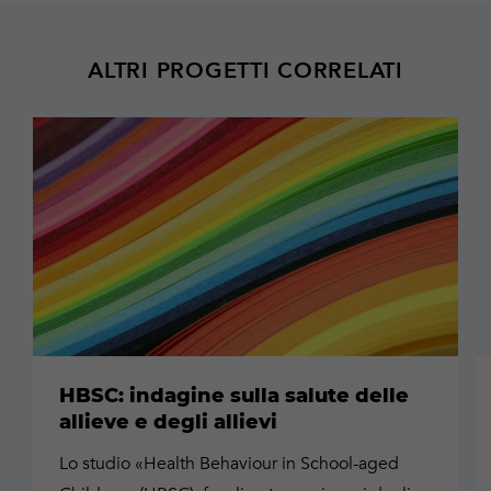
ALTRI PROGETTI CORRELATI
Maggiori
M
informazioni
in
HBSC: indagine sulla salute delle
allieve e degli allievi
Lo studio «Health Behaviour in School-aged