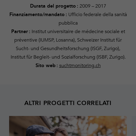
2009 – 2017
Durata del progetto
:
Ufficio federale della sanità
Finanziamento/mandato
:
pubblica
Institut universitaire de médecine sociale et
Partner :
préventive
(IUMSP, Losanna),
Schweizer Institut für
Sucht- und Gesundheitsforschung
(ISGF, Zurigo),
Institut für Begleit- und Sozialforschung
(ISBF, Zurigo).
suchtmonitoring.ch
Sito web :
ALTRI PROGETTI CORRELATI
Maggiori
M
informazioni
in