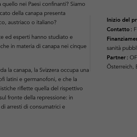
 quello nei Paesi confinanti? Siamo
ercato della canapa presenta
Inizio del p
co, austriaco o italiano?
F
Contatto
:
rte ed esperti hanno studiato e
Finanziame
iche in materia di canapa nei cinque
sanità pubbl
OF
Partner :
Österreich
da la canapa, la Svizzera occupa una
ofi latini e germanofoni, e che la
stiche riflette quella del rispettivo
sul fronte della repressione: in
di arresti di consumatrici e