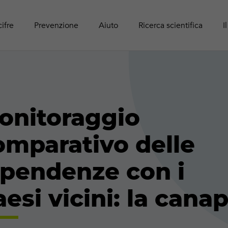
Panoram
Rapport
Guide r
Attività online
adolesc
Pubblic
cifre
Prevenzione
Aiuto
Ricerca scientifica
I
onitoraggio
omparativo delle
ipendenze con i
esi vicini: la cana