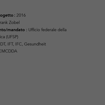
2016
rogetto
:
rank Zobel
Ufficio federale della
nto/mandato
:
ica (UFSP)
DT, IFT, IFC, Gesundheit
, EMCDDA