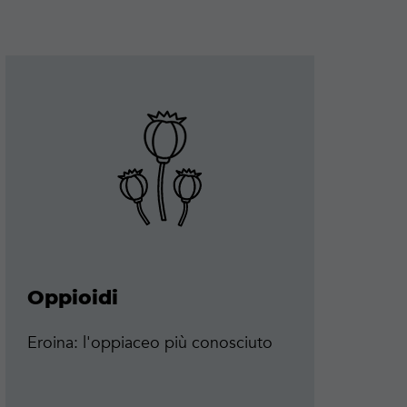
Maggiori
Maggi
informazioni
infor
Oppioidi
A
M
Eroina: l'oppiaceo più conosciuto
St