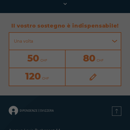
Il vostro sostegno è indispensabile!
Una volta
50
80
120