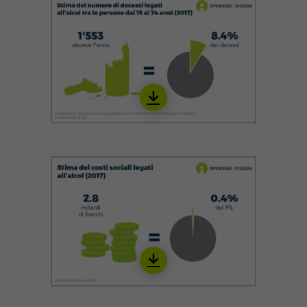
Download
IALC06_it_22
Download
IALC07_it_22