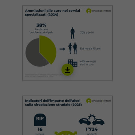
Download
IALC08_it