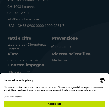
Avenue Louis-Ruchonnet 14
CH-1003 Losanna
021 321 29 11
info@addictionsuisse.ch
IBAN: CH63 0900 0000 1000 0261 7
Fatti e cifre
Prevenzione
Lavorare per Dipendenze
Contatto
Svizzera
Aiuto
Ricerca scientifica
Conti donazione
Media
Il nostro impegno
Impressum
Disclaimer legale
Dichiarazione sulla protezione dei
Impostazione