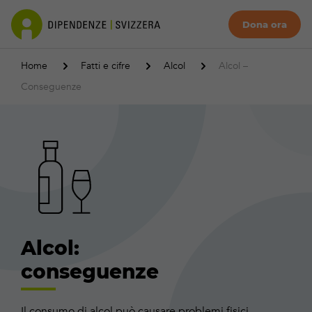
Dona ora
Home
Fatti e cifre
Alcol
Alcol –
Conseguenze
Alcol:
conseguenze
Il consumo di alcol può causare problemi fisici,