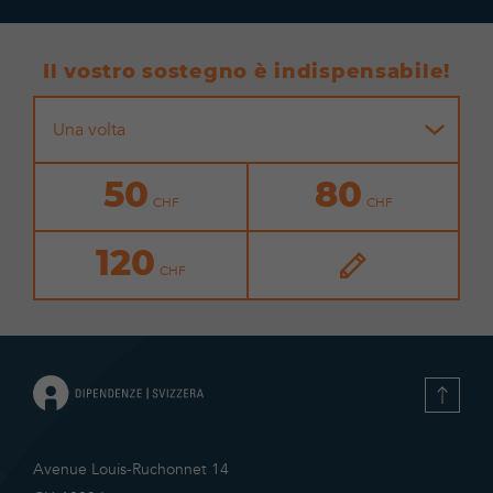
Il vostro sostegno è indispensabile!
Una volta
50
80
120
Avenue Louis-Ruchonnet 14