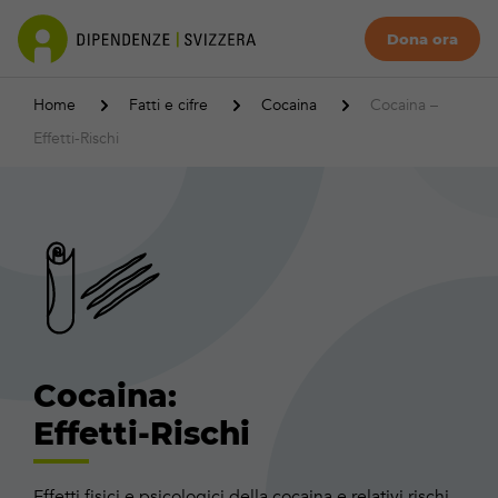
Dona ora
Home
Fatti e cifre
Cocaina
Cocaina –
Effetti-Rischi
Cocaina:
Effetti-Rischi
Effetti fisici e psicologici della cocaina e relativi rischi