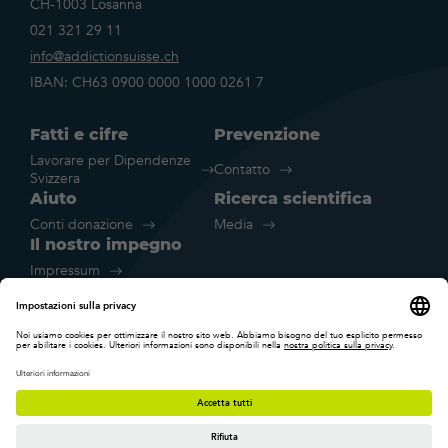
CH-1003 Losanna
021 321 29 11
info@addictionsuisse.ch
IBAN: CH63 0900 0000 1000 0261 7
Fatti e cifre
Prevenzione
Lavorare per Dipendenze
Contatto
Svizzera
Aiuto
Ricerca scientifica
Conti donazione
Media
Il nostro impegno
Impressum
Disclaimer legale
Dichiarazione sulla protezione dei
Impostazione
dati
cookie