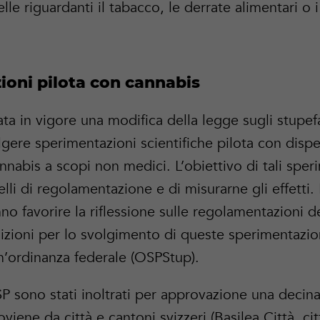
le riguardanti il tabacco, le derrate alimentari o i
ioni pilota con cannabis
ta in vigore una modifica della legge sugli stupef
gere sperimentazioni scientifiche pilota con disp
annabis a scopi non medici. L’obiettivo di tali sper
lli di regolamentazione e di misurarne gli effetti
no favorire la riflessione sulle regolamentazioni 
izioni per lo svolgimento di queste sperimentazio
un’ordinanza federale (OSPStup).
P sono stati inoltrati per approvazione una decina 
viene da città e cantoni svizzeri (Basilea Città, ci