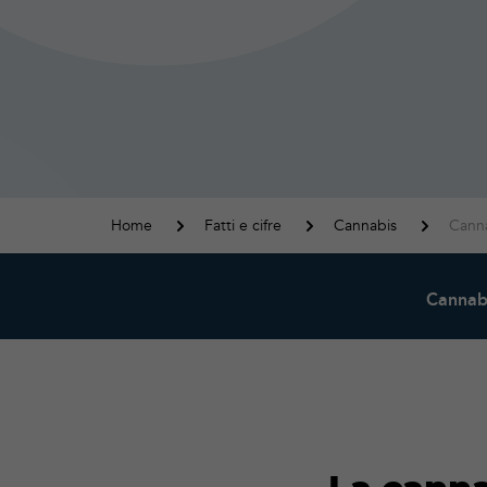
Home
Fatti e cifre
Cannabis
Canna
Cannab