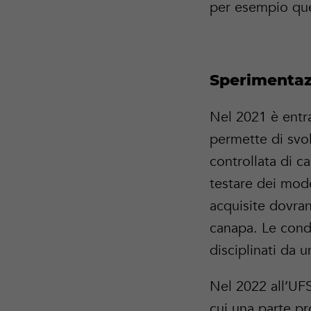
per esempio quel
Sperimentaz
Nel 2021 è entra
permette di svol
controllata di c
testare dei mode
acquisite dovran
canapa. Le cond
disciplinati da 
Nel 2022 all’UFS
cui una parte pro