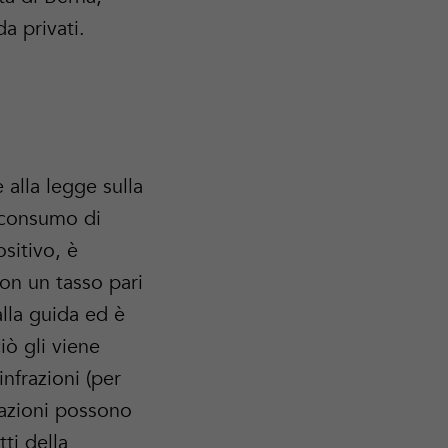
a privati.
 alla legge sulla
o consumo di
ositivo, è
on un tasso pari
lla guida ed è
iò gli viene
infrazioni (per
razioni possono
tti della