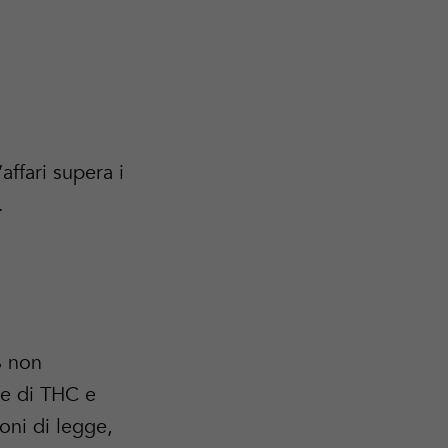
affari supera i
.
% non
re di THC e
oni di legge,