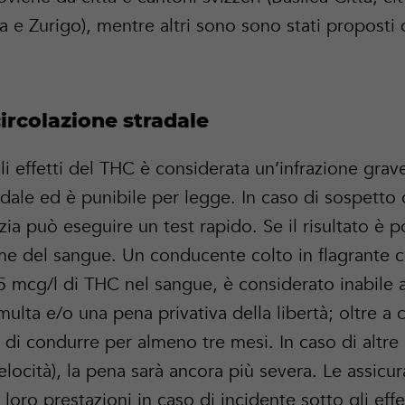
 e Zurigo), mentre altri sono sono stati proposti d
ircolazione stradale
li effetti del THC è considerata un’infrazione grave
adale ed è punibile per legge. In caso di sospett
zia può eseguire un test rapido. Se il risultato è p
me del sangue. Un conducente colto in flagrante c
5 mcg/l di THC nel sangue, è considerato inabile a
ulta e/o una pena privativa della libertà; oltre a c
za di condurre per almeno tre mesi. In caso di altre 
elocità), la pena sarà ancora più severa. Le assicu
e loro prestazioni in caso di incidente sotto gli effe