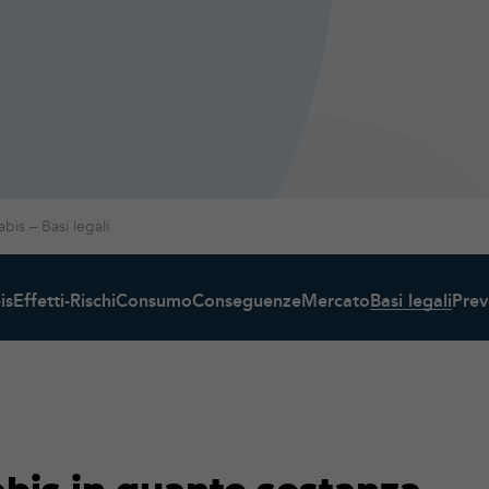
bis – Basi legali
is
Effetti-Rischi
Consumo
Conseguenze
Mercato
Basi legali
Prev