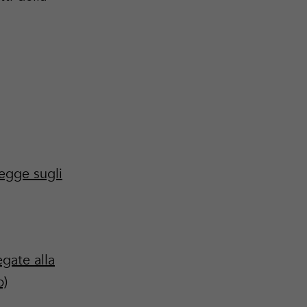
Legge sugli
egate alla
p)