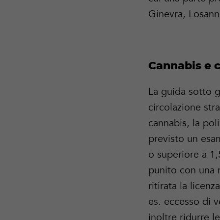
Ginevra, Losanna
Cannabis e c
La guida sotto g
circolazione str
cannabis, la poli
previsto un esa
o superiore a 1,
punito con una m
ritirata la licen
es. eccesso di v
inoltre ridurre l