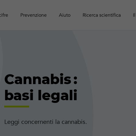
Panoram
Rapport
Guide r
Attività online
adolesc
Pubblic
cifre
Prevenzione
Aiuto
Ricerca scientifica
I
Cannabis :
basi legali
Leggi concernenti la cannabis.