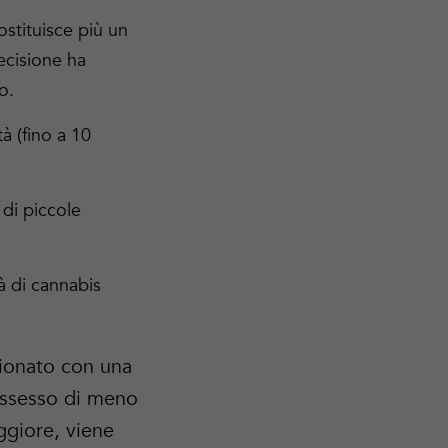
ostituisce più un
ecisione ha
o.
à (fino a 10
 di piccole
tà di cannabis
zionato con una
possesso di meno
ggiore, viene