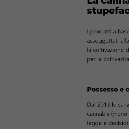
La canna
stupefa
I prodotti a ba
assoggettati all
la coltivazione 
per la coltivazi
Possesso e
Dal 2013 le sanz
cannabis (meno 
legge e decision