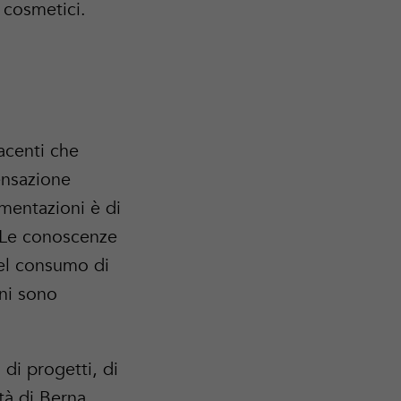
 cosmetici.
acenti che
ensazione
imentazioni è di
. Le conoscenze
del consumo di
ni sono
di progetti, di
ttà di Berna,