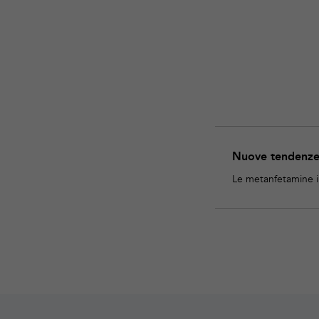
Download
Nuove
Nuove tendenze 
tendenze
in
Le metanfetamine i
materia
di
droghe