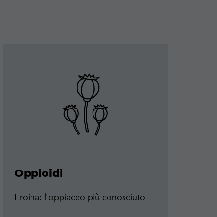
Maggiori
Maggi
informazioni
infor
Oppioidi
A
M
Eroina: l'oppiaceo più conosciuto
St