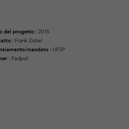
2015
io del progetto
:
Frank Zobel
atto
:
UFSP
anziamento/mandato
:
Fedpol
ner :