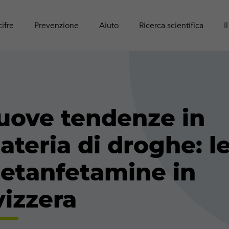
Panoram
Rapport
Guide r
Attività online
adolesc
Pubblic
cifre
Prevenzione
Aiuto
Ricerca scientifica
I
uove tendenze in
ateria di droghe: l
etanfetamine in
vizzera