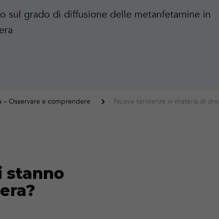
o sul grado di diffusione delle metanfetamine in
era
a – Osservare e comprendere
Nuove tendenze in materia di dro
i stanno
zera?