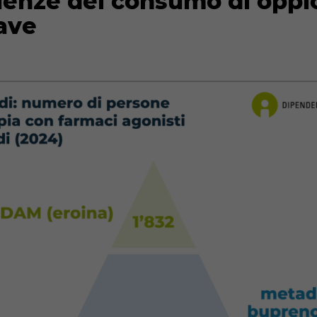
nze del consumo di oppio
iave