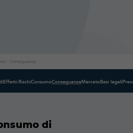
idi – Conseguenze
di
Effetti-Rischi
Consumo
Conseguenze
Mercato
Basi legali
Prev
onsumo di