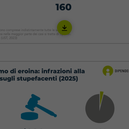
Download
IOPI06_it