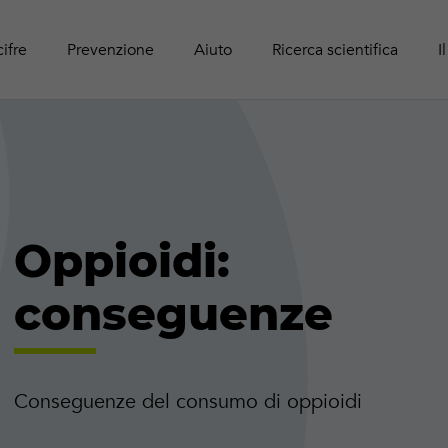
Panoram
Rapport
Guide r
Attività online
adolesc
Pubblic
cifre
Prevenzione
Aiuto
Ricerca scientifica
I
Oppioidi:
conseguenze
Conseguenze del consumo di oppioidi