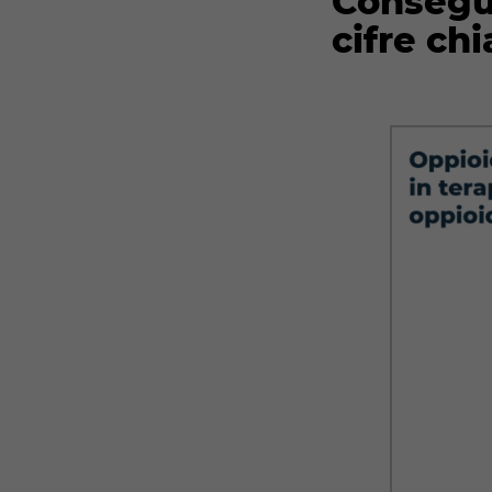
Consegue
cifre ch