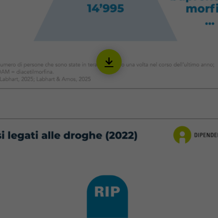
Download
IOPI03_it