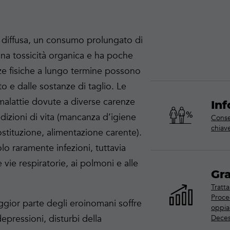
diffusa, un consumo prolungato di
na tossicità organica e ha poche
ze fisiche a lungo termine possono
o e dalle sostanze di taglio. Le
 malattie dovute a diverse carenze
Inf
izioni di vita (mancanza d’igiene
Conse
chiav
ostituzione, alimentazione carente).
lo raramente infezioni, tuttavia
 vie respiratorie, ai polmoni e alle
Gra
Tratt
Proce
gior parte degli eroinomani soffre
oppia
depressioni, disturbi della
Deces