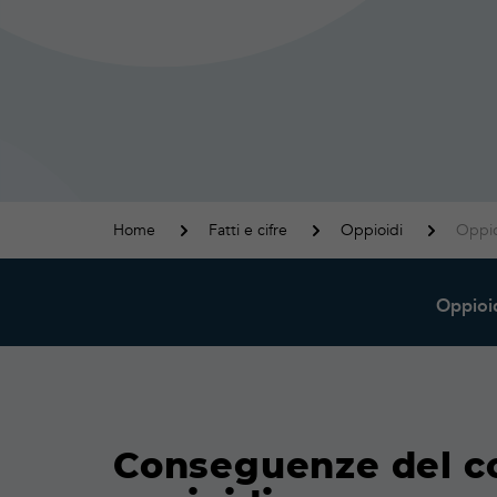
Home
Fatti e cifre
Oppioidi
Oppio
Oppioi
Conseguenze del c