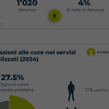
Download
IOPI05_it