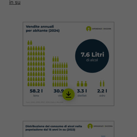
in su
Download
IALC01_it