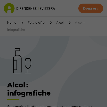
Dona ora
Home
Fatti e cifre
Alcol
Alcol –
Infografiche
Alcol :
infografiche
Sommario di tutte le infografiche sul tema dell'alcol