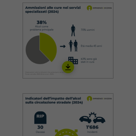
Download
IALC08_it