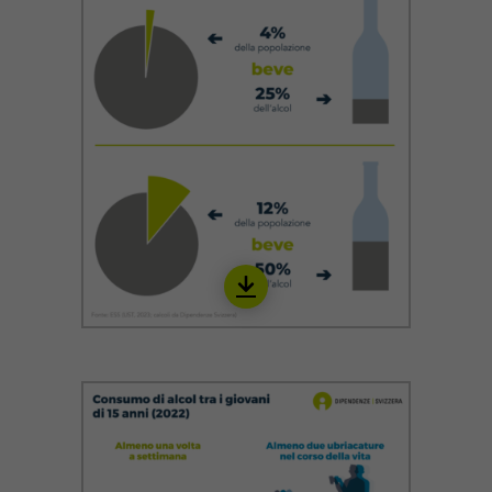
Download
IALC09_it