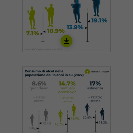
Download
IALC03_it_22