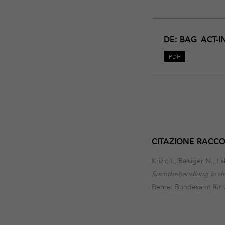
Download
BAG_act-
DE: BAG_ACT-I
info-
2024_D
PDF
CITAZIONE RAC
Krizic I., Balsiger N., 
Suchtbehandlung in de
Berne: Bundesamt für 