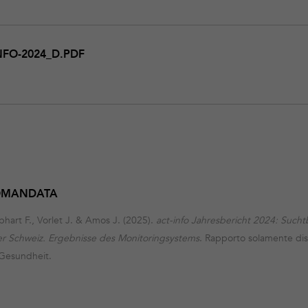
NFO-2024_D.PDF
COMANDATA
Labhart F., Vorlet J. & Amos J. (2025).
act-info Jahresbericht 2024: Such
r Schweiz. Ergebnisse des Monitoringsystems
. Rapporto solamente dis
Gesundheit.