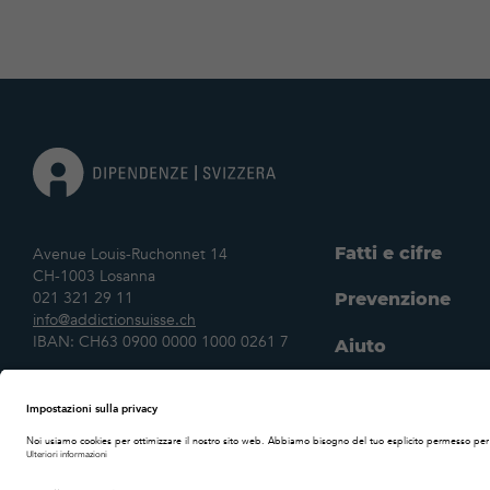
Fatti e cifre
Avenue Louis-Ruchonnet 14
CH-1003 Losanna
021 321 29 11
Prevenzione
info@addictionsuisse.ch
IBAN: CH63 0900 0000 1000 0261 7
Aiuto
Ricerca scientifi
DE
FR
IT
Dichiarazione sulla
Impostazione
Il nostro impeg
protezione dei dati
cookie