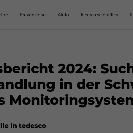
Panoram
Rapport
Guide r
Attività online
adolesc
Pubblic
cifre
Prevenzione
Aiuto
Ricerca scientifica
I
esbericht 2024: Suc
ndlung in der Sch
s Monitoringsyste
le in tedesco