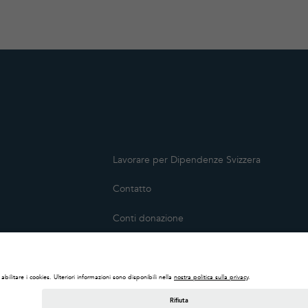
Lavorare per Dipendenze Svizzera
Contatto
Conti donazione
ca
Media
no
Impressum
Disclaimer legale