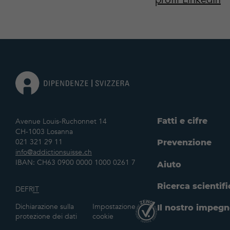
Fatti e cifre
Avenue Louis-Ruchonnet 14
CH-1003 Losanna
021 321 29 11
Prevenzione
info@addictionsuisse.ch
IBAN: CH63 0900 0000 1000 0261 7
Aiuto
Ricerca scientifi
DE
FR
IT
Dichiarazione sulla
Impostazione
Il nostro impeg
protezione dei dati
cookie