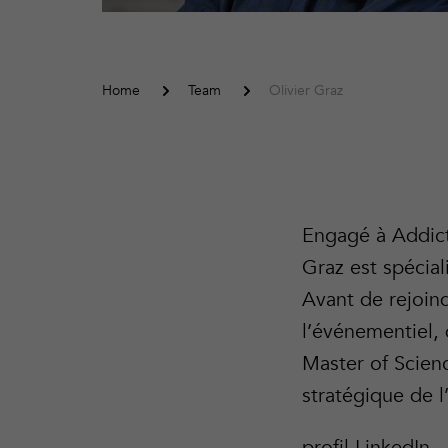
Home
Team
Olivier Graz
Engagé à Addict
Graz est spécia
Avant de rejoind
l’événementiel, 
Master of Scien
stratégique de l
profil LinkedIn