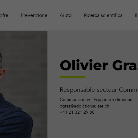
Panoram
Rapport
Guide r
Attività online
adolesc
Pubblic
cifre
Prevenzione
Aiuto
Ricerca scientifica
I
Olivier Gra
Responsable secteur Commu
Communication | Équipe de direction
ograz@addictionsuisse.ch
+41 21 321 29 88