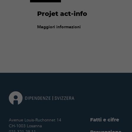
Projet act-info
Maggiori informazioni
Fatti e cifre
Avenue Louis-Ruchonnet 14
CH-1003 Losanna
021 321 29 11