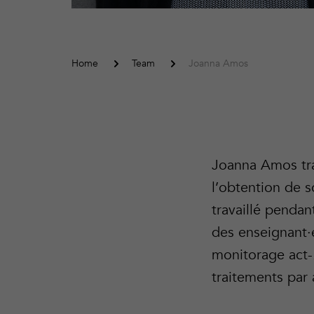
Home
Team
Joanna Amos
Joanna Amos tra
l’obtention de 
travaillé pendan
des enseignant·e
monitorage act-
traitements par 