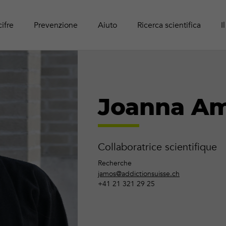
Panoram
Rapport
Guide r
Attività online
adolesc
Pubblic
cifre
Prevenzione
Aiuto
Ricerca scientifica
I
Joanna A
Collaboratrice scientifique
Recherche
jamos@addictionsuisse.ch
+41 21 321 29 25