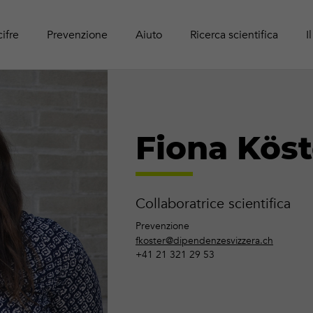
Panoram
Rapport
Guide r
Attività online
adolesc
Pubblic
cifre
Prevenzione
Aiuto
Ricerca scientifica
I
Fiona Köst
Collaboratrice scientifica
Prevenzione
fkoster@dipendenzesvizzera.ch
+41 21 321 29 53