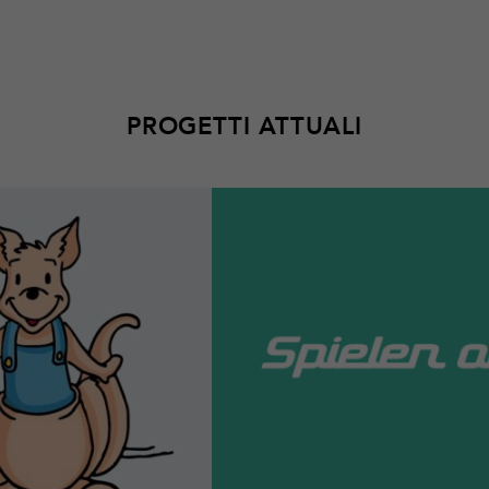
PROGETTI ATTUALI
Per
saperne
di
più