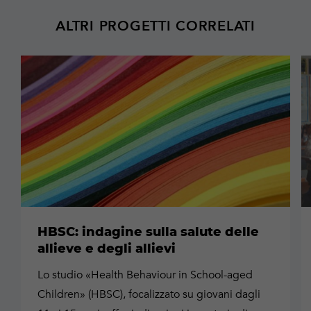
ALTRI PROGETTI CORRELATI
Maggiori
M
informazioni
in
HBSC: indagine sulla salute delle
allieve e degli allievi
Lo studio «Health Behaviour in School-aged
Children» (HBSC), focalizzato su giovani dagli