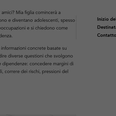
 amici? Mia figlia comincerà a
Inizio d
no e diventano adolescenti, spesso
Destinat
reoccupazioni e si chiedono come
Contatt
denza.
fre informazioni concrete basate su
dire diverse questioni che svolgono
le dipendenze: concedere margini di
ali, correre dei rischi, pressioni del