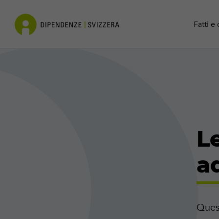
Cocaina
Contatto
Fatti e 
Le
a
Quest