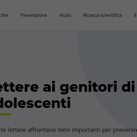
Panoram
Rapport
Guide r
Attività online
adolesc
Pubblic
cifre
Prevenzione
Aiuto
Ricerca scientifica
I
ttere ai genitori di
dolescenti
e lettere affrontano temi importanti per prevenir