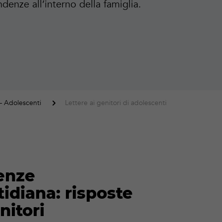
denze all’interno della famiglia.
– Adolescenti
Lettere ai genitori di adolescenti
enze
idiana: risposte
nitori