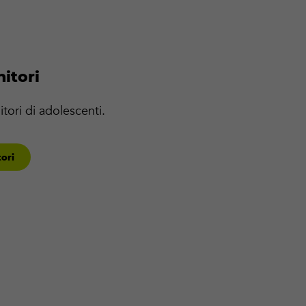
nitori
tori di adolescenti.
tori