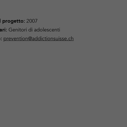
2007
el progetto
:
Genitori di adolescenti
ari
:
prevention@addictionsuisse.ch
o
: