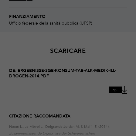
FINANZIAMENTO
Ufficio federale della sanità pubblica (UFSP)
SCARICARE
Download
Ergebnisse-
DE: ERGEBNISSE-SGB-KONSUM-TAB-ALK-MEDIK-ILL-
DROGEN-2014.PDF
SGB-
Konsum-
Tab-
PDF
Alk-
Medik-
ill-
Drogen-
CITAZIONE RACCOMANDATA
2014
Notari L., Le Mèvel L., Delgrande Jordan M. & Maffli E. (2014).
Zusammenfassende Ergebnisse der Schweizerischen