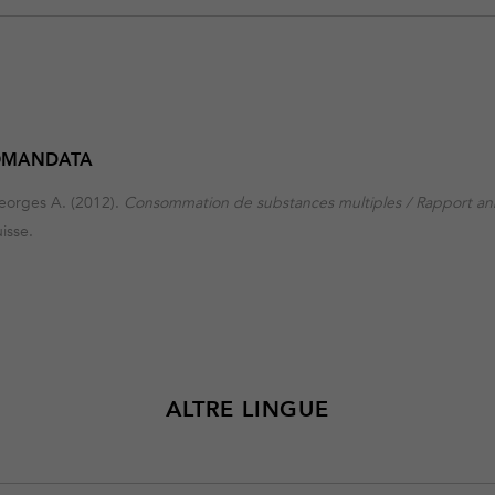
COMANDATA
eorges A. (2012).
Consommation de substances multiples / Rapport a
isse.
ALTRE LINGUE