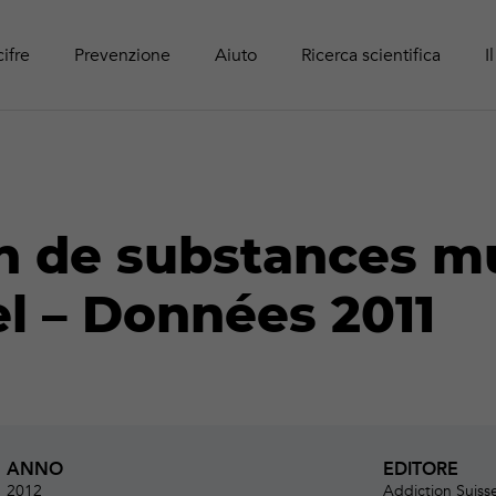
Panoram
Rapport
Guide r
Attività online
adolesc
Pubblic
cifre
Prevenzione
Aiuto
Ricerca scientifica
I
de substances mul
l – Données 2011
ANNO
EDITORE
2012
Addiction Suiss