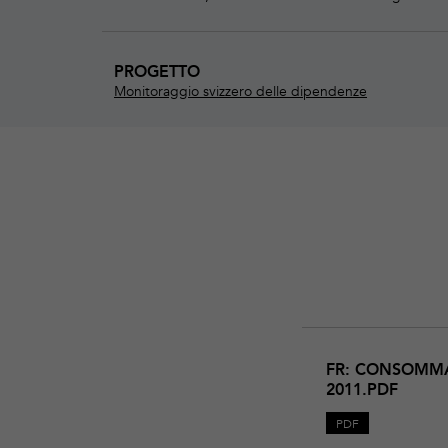
PROGETTO
Monitoraggio svizzero delle dipendenze
Download
consommation-
FR: CONSOMMA
de-
2011.PDF
substances-
multiples-
PDF
rapport-