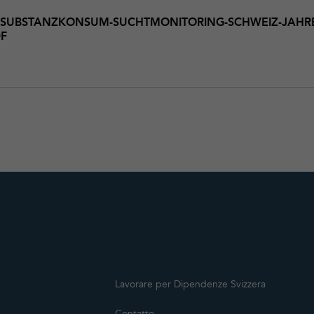
R-SUBSTANZKONSUM-SUCHTMONITORING-SCHWEIZ-JAHRE
DF
Lavorare per Dipendenze Svizzera
Contatto