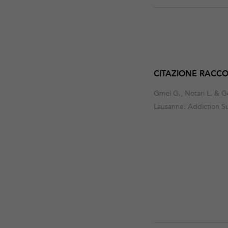
annuel-
donnees-
2011
CITAZIONE RAC
Gmel G., Notari L. & G
Lausanne: Addiction Su
Download