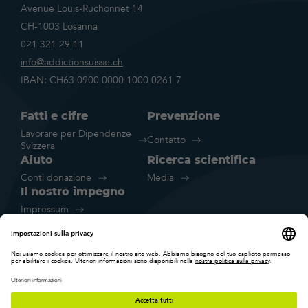
Avenue Louis-Ruchonnet 14
CH-1003 Losanna
021 321 29 11
info@addictionsuisse.ch
IBAN: CH63 0900 0000 1000 0261 7
Fatti e cifre
Prevenzione
Lavorare per Dipendenze
Contatto
Svizzera
Aiuto
Ricerca scientifica
Conti donazione
Media
Il nostro impegno
Impressum
Disclaimer legale
Dichiarazione sulla protezione dei
Impostazione