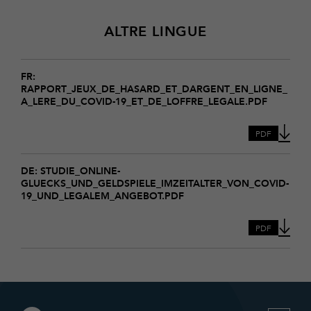
ALTRE LINGUE
Download
RAPPORT_Jeux_de_hasard_et_dargent_en_ligne_a_lere_
FR:
RAPPORT_JEUX_DE_HASARD_ET_DARGENT_EN_LIGNE_
19_et_de_loffre_legale
A_LERE_DU_COVID-19_ET_DE_LOFFRE_LEGALE.PDF
PDF
Download
STUDIE_Online-
DE: STUDIE_ONLINE-
GLUECKS_UND_GELDSPIELE_IMZEITALTER_VON_COVID-
Gluecks_und_Geldspiele_imZeitalter_von_COVID-
19_UND_LEGALEM_ANGEBOT.PDF
19_und_legalem_Angebot
PDF