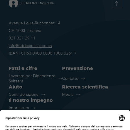
Avenue Louis-Ruchonnet 14
CH-1003 Losanna
021 321 29 11
info@addictionsuisse.ch
IBAN: CH63 0900 0000 1000 0261 7
Fatti e cifre
Prevenzione
Lavorare per Dipendenze
Contatto
Svizzera
Aiuto
Ricerca scientifica
Conti donazione
Media
Il nostro impegno
Impressum
Disclaimer legale