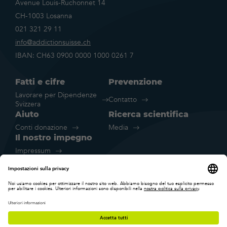
Avenue Louis-Ruchonnet 14
CH-1003 Losanna
021 321 29 11
info@addictionsuisse.ch
IBAN: CH63 0900 0000 1000 0261 7
Fatti e cifre
Prevenzione
Lavorare per Dipendenze
Contatto
Svizzera
Aiuto
Ricerca scientifica
Conti donazione
Media
Il nostro impegno
Impressum
Disclaimer legale
Dichiarazione sulla protezione dei
Impostazione