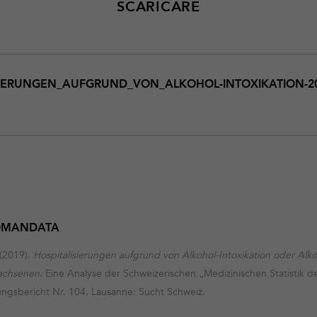
SCARICARE
aufgrund_von_Alkohol-
ISIERUNGEN_AUFGRUND_VON_ALKOHOL-INTOXIKATION-2
COMANDATA
 (2019).
Hospitalisierungen aufgrund von Alkohol-Intoxikation oder Alk
achsenen
. Eine Analyse der Schweizerischen „Medizinischen Statistik 
ngsbericht Nr. 104. Lausanne: Sucht Schweiz.