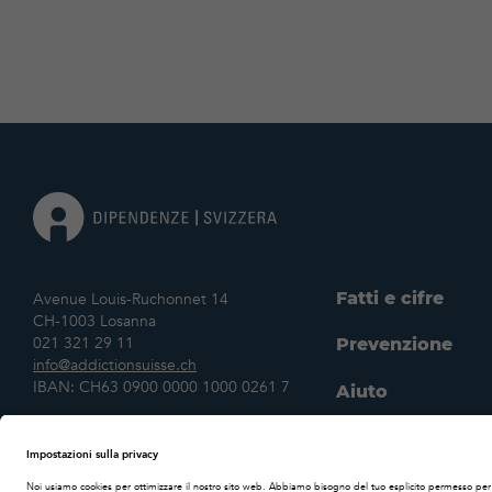
Fatti e cifre
Avenue Louis-Ruchonnet 14
CH-1003 Losanna
021 321 29 11
Prevenzione
info@addictionsuisse.ch
IBAN: CH63 0900 0000 1000 0261 7
Aiuto
Ricerca scientifi
DE
FR
IT
Dichiarazione sulla
Impostazione
Il nostro impeg