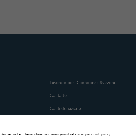
Lavorare per Dipendenze Svizzera
Contatto
Conti donazione
ca
Media
no
Impressum