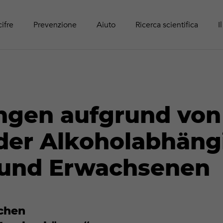
Panoram
Rapport
Guide r
Attività online
adolesc
Pubblic
cifre
Prevenzione
Aiuto
Ricerca scientifica
I
ungen aufgrund von
oder Alkoholabhängi
 und Erwachsenen
schen