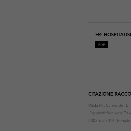
Download
Hospitalisierungen_
FR: HOSPITAL
Intoxikation-
2019
PDF
CITAZIONE RAC
Wicki M., Schneider E.
Jugendlichen und Erw
2003 bis 2016. Forschu