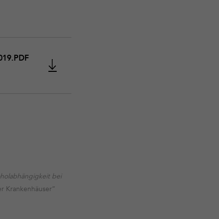
019.PDF
oholabhängigkeit bei
der Krankenhäuser“