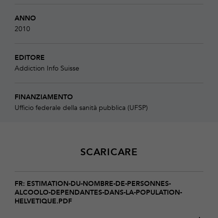
ANNO
2010
EDITORE
Addiction Info Suisse
FINANZIAMENTO
Ufficio federale della sanità pubblica (UFSP)
SCARICARE
Download
estimation-
FR: ESTIMATION-DU-NOMBRE-DE-PERSONNES-
ALCOOLO-DEPENDANTES-DANS-LA-POPULATION-
du-
HELVETIQUE.PDF
nombre-
de-