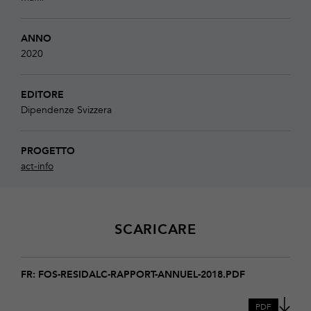
ANNO
2020
EDITORE
Dipendenze Svizzera
PROGETTO
act-info
SCARICARE
Download
FOS-
FR: FOS-RESIDALC-RAPPORT-ANNUEL-2018.PDF
Residalc-
rapport-
PDF