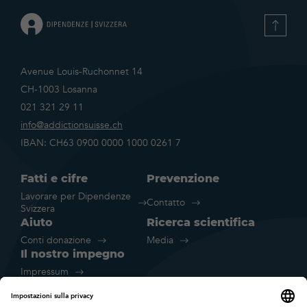
Avenue Louis-Ruchonnet 14
CH-1003 Losanna
021 321 29 11
info@addictionsuisse.ch
IBAN: CH63 0900 0000 1000 0261 7
Fatti e cifre
Prevenzione
Lavorare per Dipendenze
Contatto
Svizzera
Aiuto
Ricerca scientifica
Conti donazione
Media
Il nostro impegno
Impressum
Disclaimer legale