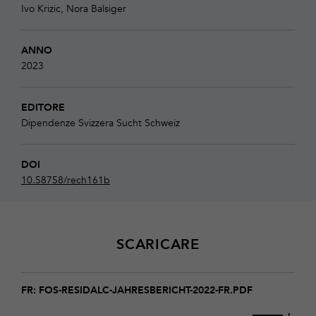
Ivo Krizic, Nora Balsiger
ANNO
2023
EDITORE
Dipendenze Svizzera
Sucht Schweiz
DOI
10.58758/rech161b
SCARICARE
Download
FOS-
FR: FOS-RESIDALC-JAHRESBERICHT-2022-FR.PDF
Residalc-