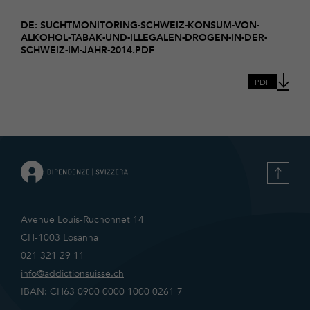
Download
suchtmonitoring-
DE: SUCHTMONITORING-SCHWEIZ-KONSUM-VON-
ALKOHOL-TABAK-UND-ILLEGALEN-DROGEN-IN-DER-
schweiz-
SCHWEIZ-IM-JAHR-2014.PDF
konsum-
von-
alkohol-
PDF
tabak-
und-
illegalen-
drogen-
in-
der-
schweiz-
im-
jahr-
2014
Avenue Louis-Ruchonnet 14
CH-1003 Losanna
021 321 29 11
info@addictionsuisse.ch
IBAN: CH63 0900 0000 1000 0261 7