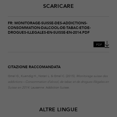
SCARICARE
Download
monitorage-
FR: MONITORAGE-SUISSE-DES-ADDICTIONS-
CONSOMMATION-DALCOOL-DE-TABAC-ET-DE-
suisse-
DROGUES-ILLEGALES-EN-SUISSE-EN-2014.PDF
des-
addictions-
consommation-
PDF
dalcool-
de-
tabac-
et-
CITAZIONE RACCOMANDATA
de-
drogues-
Gmel G., Kuendig H., Notari L. & Gmel C. (2015).
Monitorage suisse des
illegales-
addictions – Consommation d’alcool, de tabac et de drogues illégales en
en-
suisse-
Suisse en 2014
. Lausanne: Addiction Suisse.
en-
2014
ALTRE LINGUE